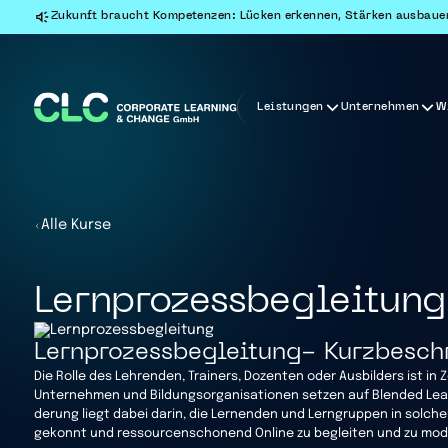
Zukunft braucht Kompetenzen: Lücken erkennen, Stärken ausbaue
Leistungen
Unternehmen
W
Alle Kurse
Lernprozessbegleitung
Lernprozessbegleitung
- Kurzbesch
Die Rolle des Lehrenden, Trainers, Dozenten oder Ausbilders ist in Z
Unter­nehmen und Bildungs­or­ga­ni­sa­tionen setzen auf Blended Le
derung liegt dabei darin, die Lernenden und Lerngruppen in solche
gekonnt und ressourcenschonend Online zu begleiten und zu mod