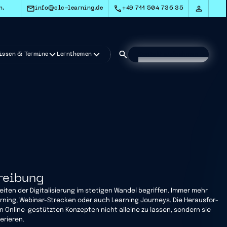
n.
info@clc-learning.de
+49 711 504 736 35
issen & Termine
Lernthemen
Kontakt aufnehmen
reibung
eiten der Digita­li­sierung im stetigen Wandel begriffen. Immer mehr
arning, Webinar-Strecken oder auch Learning Journeys. Die Heraus­for­
n Online-gestützten Konzepten nicht alleine zu lassen, sondern sie
erieren.