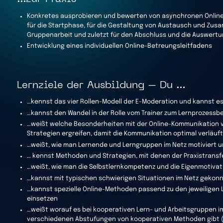
Konkretes ausprobieren und bewerten von asynchronen Online
für die Startphase, für die Gestaltung von Austausch und Zusam
Gruppenarbeit und zuletzt für den Abschluss und die Auswert
Entwicklung eines individuellen Online-Betreungsleitfadens
Lernziele der Ausbildung – Du …
…kennst das vier Rollen-Modell der E-Moderation und kannst e
…kannst den Wandel in der Rolle vom Trainer zum Lernprozessb
…weißt welche Besonderheiten mit der Online-Kommunikation ve
Strategien ergreifen, damit die Kommunikation optimal verläuf
…weißt, wie man Lernende und Lerngruppen im Netz motiviert un
… kennst Methoden und Strategien, mit denen der Praxistransfe
…weißt, wie man die Selbstlernkompetenz und die Eigenmotivat
…kannst mit typischen schwierigen Situationen im Netz gekon
…kannst spezielle Online-Methoden passend zu den jeweiligen 
einsetzen
…weißt worauf es bei kooperativen Lern- und Arbeitsgruppen 
verschiedenen Abstufungen von kooperativen Methoden gibt (