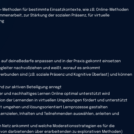
-Methoden für bestimmte Einsatzkontexte, wie z.B. Online-Methoden
menarbeit, zur Stärkung der sozialen Präsenz, für virtuelle
ung
s auf deineBedarfe anpassen und in der Praxis gekonnt einsetzen
egleiter nachvollziehen und weißt, worauf es ankommt
rbunden sind (z.B. soziale Präsenz und Kognitive Überlast) und können
t
d zur aktiven Beteiligung anregt
r und nachhaltiges Lernen Online optimal unterstützt wird
ion der Lernenden in virtuellen Umgebungen fördert und unterstützt
nt umgehen und lösungsorientiert Lernprozesse gestalten
Lernzielen, Inhalten und Teilnehmenden auswählen, anleiten und
im Netz ankommt und welche Moderationsstrategien es für die
von darbietenden über erarbeitenden zu explorativen Methoden)