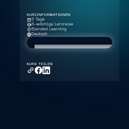
KURZINFORMATIONEN
3 Tage
6-wöchige Lernreise
Blended Learning
Deutsch
Kontaktiere uns
KURS TEILEN