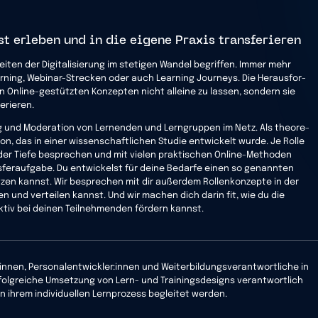
t erleben und in die eigene Praxis transferieren
eiten der Digita­li­sierung im stetigen Wandel begriffen. Immer mehr
arning, Webinar-Strecken oder auch Learning Journeys. Die Heraus­for­
n Online-gestützten Konzepten nicht alleine zu lassen, sondern sie
erieren.
ng und Moderation von Lernenden und Lerngruppen im Netz. Als theore­
on, das in einer wissenschaftlichen Studie entwickelt wurde. Je Rolle
n der Tiefe besprechen und mit vielen praktischen Online-Methoden
ransferaufgabe. Du entwickelst für deine Bedarfe einen so genannten
zen kannst. Wir besprechen mit dir außerdem Rollenkonzepte in der
nd verteilen kannst. Und wir machen dich darin fit, wie du die
ktiv bei deinen Teilnehmenden fördern kannst.
t:innen, Personalentwickler:innen und Weiterbildungsverantwortliche in
folgreiche Umsetzung von Lern- und Trainingsdesigns verantwortlich
n ihrem individuellen Lernprozess begleitet werden.