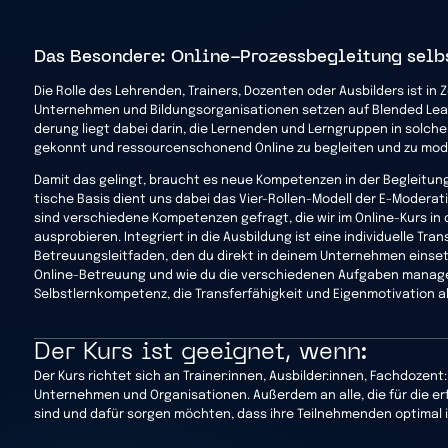
Das Besondere: Online-Prozessbegleitung selbs
Die Rolle des Lehrenden, Trainers, Dozenten oder Ausbilders ist in Z
Unter­nehmen und Bildungs­or­ga­ni­sa­tionen setzen auf Blended Le
derung liegt dabei darin, die Lernenden und Lerngruppen in solche
gekonnt und ressourcenschonend Online zu begleiten und zu mod
Damit das gelingt, braucht es neue Kompe­tenzen in der Begleitu
tische Basis dient uns dabei das Vier-Rollen-Modell der E-Moderati
sind verschiedene Kompe­tenzen gefragt, die wir im Online-Kurs i
ausprobieren. Integriert in die Ausbildung ist eine individuelle T
Betreuungsleitfaden, den du direkt in deinem Unternehmen einset
Online-Betreuung und wie du die verschiedenen Aufgaben managen u
Selbstlernkompetenz, die Transferfähigkeit und Eigenmotivation a
Der Kurs ist geeignet, wenn:
Der Kurs richtet sich an Trainer:innen, Ausbilder:innen, Fachdozen
Unternehmen und Organisationen. Außerdem an alle, die für die er
sind und dafür sorgen möchten, dass ihre Teilnehmenden optimal i