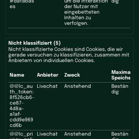
#databas
um die Interaktion
dig
es
der Nutzer mit
eingebetteten
Inhalten zu
verfolgen.
Nicht klassifiziert (5)
Nicht klassifizierte Cookies sind Cookies, die wir
gerade versuchen zu klassifizieren, zusammen mit
Anbietern von individuellen Cookies.
Maximale
Name
Anbieter
Zweck
Speicherd
@@lc_au
Livechat
Anstehend
Bestän
th_token:
dig
8f526cb6-
ce87-
4d8a-
a1af-
cdd9e969
cd6b
@@lc_pri
Livechat
Anstehend
Bestän