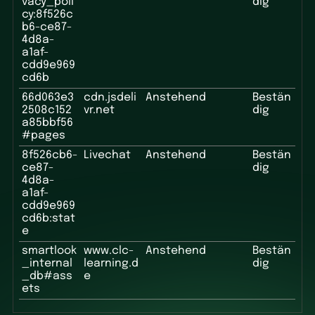
vacy_poli
dig
cy:8f526c
b6-ce87-
4d8a-
a1af-
cdd9e969
cd6b
66d063e3
cdn.jsdeli
Anstehend
Bestän
2508c152
vr.net
dig
a85bbf56
#pages
8f526cb6-
Livechat
Anstehend
Bestän
ce87-
dig
4d8a-
a1af-
cdd9e969
cd6b:stat
e
smartlook
www.clc-
Anstehend
Bestän
_internal
learning.d
dig
_db#ass
e
ets