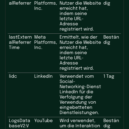
alReferrer
Platforms,
Nutzer die Website
dig
Inc.
erreicht hat,
indem seine
letzte URL-
Adresse
registriert wird.
lastExtern
Meta
Ermittelt, wie der
Bestän
alReferrer
Platforms,
Nutzer die Website
dig
Time
Inc.
erreicht hat,
indem seine
letzte URL-
Adresse
registriert wird.
lidc
LinkedIn
Verwendet vom
1 Tag
Social-
Networking-Dienst
LinkedIn für die
Verfolgung der
Verwendung von
eingebetteten
Dienstleistungen.
LogsData
YouTube
Wird verwendet,
Bestän
baseV2:V
um die Interaktion
dig