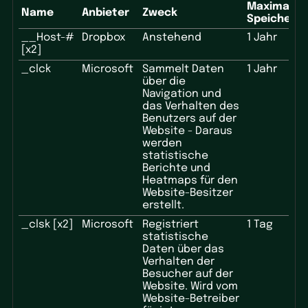
Maximale
Name
Anbieter
Zweck
Speicherd
__Host-#
Dropbox
Anstehend
1 Jahr
[x2]
_clck
Microsoft
Sammelt Daten
1 Jahr
über die
Navigation und
das Verhalten des
Benutzers auf der
Website - Daraus
werden
statistische
Berichte und
Heatmaps für den
Website-Besitzer
erstellt.
_clsk [x2]
Microsoft
Registriert
1 Tag
statistische
Daten über das
Verhalten der
Besucher auf der
Website. Wird vom
Website-Betreiber