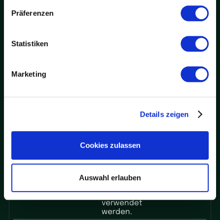
- diese Daten
können auch zur
Präferenzen
Erstellung von
Leads für
Marketingzwecke
Statistiken
verwendet
werden.
_li_id.#.e
Leadinfo
Verfolgt die
Bestän
Marketing
xpires
einzelnen
dig
Sitzungen auf den
Websites, so kann
die Website
Details zeigen
statistische
Daten von
mehreren
Besuchen
Cookies zulassen
zusammenstellen
- diese Daten
können auch zur
Erstellung von
Auswahl erlauben
Leads für
Marketingzwecke
verwendet
werden.