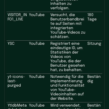
Inhalten zu
verfolgen.
VISITOR_IN
YouTube
Versucht, die
180
FO1_LIVE
Benutzerbandbrei
Tage
te auf Seiten mit
integrierten
YouTube-Videos zu
schätzen.
YSC
YouTube
Registriert eine
Sitzung
eindeutige ID, um
Statistiken der
Videos von
YouTube, die der
Benutzer gesehen
hat, zu behalten.
yt-icons-
YouTube
Notwendig für die
Bestän
last-
Implementierung
dig
purged
und Funktionalität
von YouTube-
Videoinhalten auf
der Website.
YtIdbMeta
YouTube
Wird verwendet,
Bestän