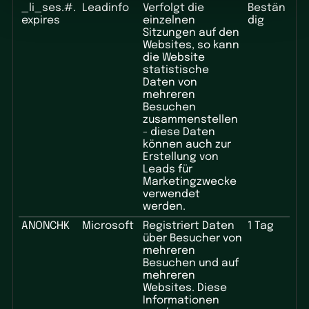
_li_ses.#.
Leadinfo
Verfolgt die
Bestän
expires
einzelnen
dig
Sitzungen auf den
Websites, so kann
die Website
statistische
Daten von
mehreren
Besuchen
zusammenstellen
- diese Daten
können auch zur
Erstellung von
Leads für
Marketingzwecke
verwendet
werden.
ANONCHK
Microsoft
Registriert Daten
1 Tag
über Besucher von
mehreren
Besuchen und auf
mehreren
Websites. Diese
Informationen