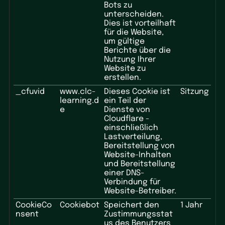
Bots zu
unterscheiden.
Dies ist vorteilhaft
für die Website,
um gültige
Berichte über die
Nutzung Ihrer
Website zu
erstellen.
_cfuvid
www.clc-
Dieses Cookie ist
Sitzung
learning.d
ein Teil der
e
Dienste von
Cloudflare -
einschließlich
Lastverteilung,
Bereitstellung von
Website-Inhalten
und Bereitstellung
einer DNS-
Verbindung für
Website-Betreiber.
CookieCo
Cookiebot
Speichert den
1 Jahr
nsent
Zustimmungsstat
us des Benutzers