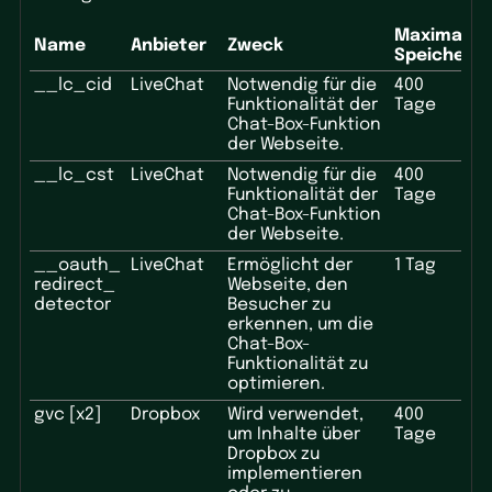
Maximale
Name
Anbieter
Zweck
Speicherd
__lc_cid
LiveChat
Notwendig für die
400
Funktionalität der
Tage
Chat-Box-Funktion
der Webseite.
__lc_cst
LiveChat
Notwendig für die
400
Funktionalität der
Tage
Chat-Box-Funktion
der Webseite.
__oauth_
LiveChat
Ermöglicht der
1 Tag
redirect_
Webseite, den
detector
Besucher zu
erkennen, um die
Chat-Box-
Funktionalität zu
optimieren.
gvc [x2]
Dropbox
Wird verwendet,
400
um Inhalte über
Tage
Dropbox zu
implementieren