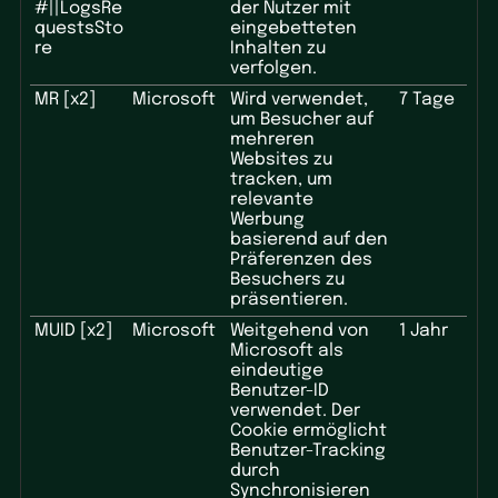
#||LogsRe
der Nutzer mit
questsSto
eingebetteten
re
Inhalten zu
verfolgen.
MR [x2]
Microsoft
Wird verwendet,
7 Tage
um Besucher auf
mehreren
Websites zu
tracken, um
relevante
Werbung
basierend auf den
Präferenzen des
Besuchers zu
präsentieren.
MUID [x2]
Microsoft
Weitgehend von
1 Jahr
Microsoft als
eindeutige
Benutzer-ID
verwendet. Der
Cookie ermöglicht
Benutzer-Tracking
durch
Synchronisieren