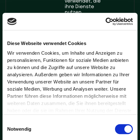
verwendet, die
ihre Dienste
nutzen.
_gcl_ls
Google
Verfolgt die
Bestän
Konversionsrate
dig
zwischen dem
Nutzer und den
Diese Webseite verwendet Cookies
Werbebannern auf
der Website - Dies
Wir verwenden Cookies, um Inhalte und Anzeigen zu
dient der
personalisieren, Funktionen für soziale Medien anbieten
Optimierung der
Relevanz der
zu können und die Zugriffe auf unsere Website zu
Werbung auf der
analysieren. Außerdem geben wir Informationen zu Ihrer
Website.
Verwendung unserer Website an unsere Partner für
_li_id.#
Leadinfo
Verfolgt die
Bestän
soziale Medien, Werbung und Analysen weiter. Unsere
einzelnen
dig
Partner führen diese Informationen möglicherweise mit
Sitzungen auf den
Websites, so kann
weiteren Daten zusammen, die Sie ihnen bereitgestellt
die Website
haben oder die sie im Rahmen Ihrer Nutzung der Dienste
statistische
gesammelt haben. Sie geben Einwilligung zu unseren
Daten von
Einwilligungsauswahl
Cookies, wenn Sie unsere Webseite weiterhin nutzen.
mehreren
Notwendig
Besuchen
zusammenstellen