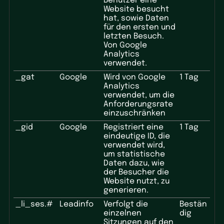
Benutzer eine
Website besucht
hat, sowie Daten
für den ersten und
letzten Besuch.
Von Google
Analytics
verwendet.
_gat
Google
Wird von Google
1 Tag
Analytics
verwendet, um die
Anforderungsrate
einzuschränken
_gid
Google
Registriert eine
1 Tag
eindeutige ID, die
verwendet wird,
um statistische
Daten dazu, wie
der Besucher die
Website nutzt, zu
generieren.
_li_ses.#
Leadinfo
Verfolgt die
Bestän
einzelnen
dig
Sitzungen auf den