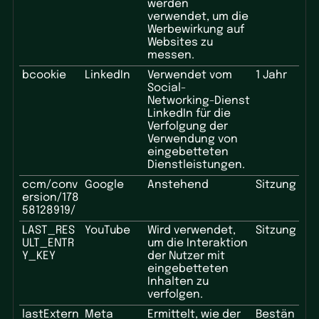
werden
verwendet, um die
Werbewirkung auf
Websites zu
messen.
bcookie
LinkedIn
Verwendet vom
1 Jahr
Social-
Networking-Dienst
LinkedIn für die
Verfolgung der
Verwendung von
eingebetteten
Dienstleistungen.
ccm/conv
Google
Anstehend
Sitzung
ersion/178
58128919/
LAST_RES
YouTube
Wird verwendet,
Sitzung
ULT_ENTR
um die Interaktion
Y_KEY
der Nutzer mit
eingebetteten
Inhalten zu
verfolgen.
lastExtern
Meta
Ermittelt, wie der
Bestän