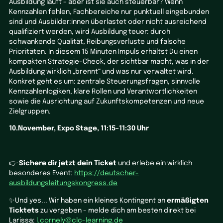
Ausbildung läuft – aber ist sie auch steuerbar? Wenn
Kennzahlen fehlen, Fachbereiche nur punktuell eingebunden
sind und Ausbilder:innen überlastet oder nicht ausreichend
qualifiziert werden, wird Ausbildung teuer: durch
schwankende Qualität, Reibungsverluste und falsche
Prioritäten. In diesem 15 Minuten Impuls erhältst Du einen
kompakten Strategie-Check, der sichtbar macht, was in der
Ausbildung wirklich „brennt“ und was nur verwaltet wird.
Konkret geht es um: zentrale Steuerungsfragen, sinnvolle
Kennzahlenlogiken, klare Rollen und Verantwortlichkeiten
sowie die Ausrichtung auf Zukunftskompetenzen und neue
Zielgruppen.
10.November, Expo Stage, 11:15–11:30 Uhr
👉
Sichere dir jetzt dein Ticket
und erlebe ein wirklich
besonderes Event:
https://deutscher-
ausbildungsleitungskongress.de
✨Und yes... Wir haben ein kleines Kontingent an
ermäßigten
Ticktets
zu vergeben - melde dich am besten direkt bei
Larissa:
l.cornely@clc-learning.de