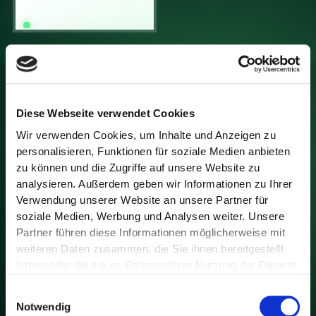
Diese Webseite verwendet Cookies
Jetzt Kontakt aufnehmen
Wir verwenden Cookies, um Inhalte und Anzeigen zu
+49 711 504 736 35
info@clc-learning.de
personalisieren, Funktionen für soziale Medien anbieten
Viergiebelweg 24, 70192 Stuttgart,
zu können und die Zugriffe auf unsere Website zu
Deutschland
analysieren. Außerdem geben wir Informationen zu Ihrer
Verwendung unserer Website an unsere Partner für
Kontaktanfrage stellen
soziale Medien, Werbung und Analysen weiter. Unsere
Partner führen diese Informationen möglicherweise mit
Termin buchen
weiteren Daten zusammen, die Sie ihnen bereitgestellt
Zum Newsletter anmelden
haben oder die sie im Rahmen Ihrer Nutzung der Dienste
gesammelt haben. Sie geben Einwilligung zu unseren
Vorname
E-Mail-Adresse
Einwilligungsauswahl
Cookies, wenn Sie unsere Webseite weiterhin nutzen.
Wie deine Daten verarbeitet werden, kannst du in
Notwendig
unserer
Datenschutzerklärung
nachlesen.