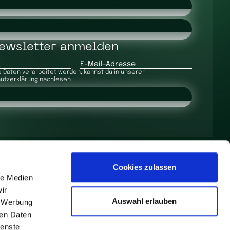
Kontaktanfrage stellen
Termin buchen
ewsletter anmelden
E-Mail-Adresse
 Daten verarbeitet werden, kannst du in unserer
utzerklärung
nachlesen.
Jetzt anmelden
Cookies zulassen
le Medien
ir
Auswahl erlauben
, Werbung
ren Daten
ienste