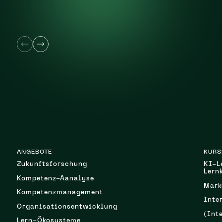
ANGEBOTE
KURS
Zukunftsforschung
KI-L
Lern
Kompetenz-Aanalyse
Mark
Kompetenzmanagement
Inte
Organisationsentwicklung
(Int
Lern-Ökosysteme