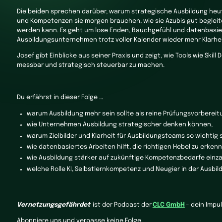
Die beiden sprechen darüber, warum strategische Ausbildung heut
und Kompetenzen sie morgen brauchen, wie sie Azubis gut beglei
werden kann. Es geht um lose Enden, Bauchgefühl und datenbasierte
Ausbildungsunternehmen trotz voller Kalender wieder mehr Klarhe
Josef gibt Einblicke aus seiner Praxis und zeigt, wie Tools wie Ski
messbar und strategisch steuerbar zu machen.
Du erfährst in dieser Folge …
warum Ausbildung mehr sein sollte als reine Prüfungsvorbereit
wie Unternehmen Ausbildung strategischer denken können,
warum Zielbilder und Klarheit für Ausbildungsteams so wichtig s
wie datenbasiertes Arbeiten hilft, die richtigen Hebel zu erken
wie Ausbildung stärker auf zukünftige Kompetenzbedarfe einza
welche Rolle KI, Selbstlernkompetenz und Neugier in der Ausbil
Vernetzungsgefährdet
ist der Podcast der
CLC GmbH
– dein Impu
Abonniere uns und verpasse keine Folge.