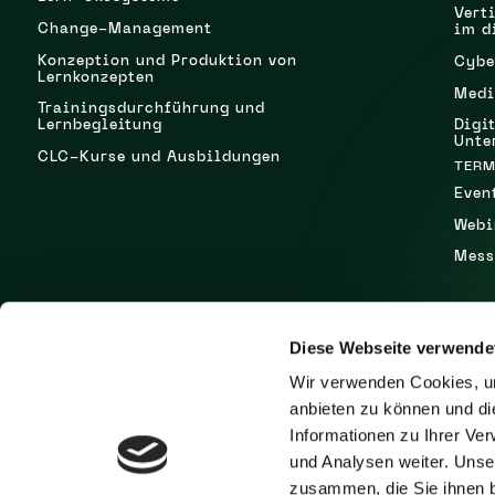
Vert
Change-Management
im d
Konzeption und Produktion von
Cybe
Lernkonzepten
Medi
Trainingsdurchführung und
Lernbegleitung
Digi
Unte
CLC-Kurse und Ausbildungen
TERM
Even
Webi
Mess
Diese Webseite verwende
UNTERNEHMEN
WISS
Wir verwenden Cookies, um
Über uns
Erfo
anbieten zu können und di
Karriere
Blog
Informationen zu Ihrer Ve
Podc
LinkedIn
und Analysen weiter. Unse
zusammen, die Sie ihnen b