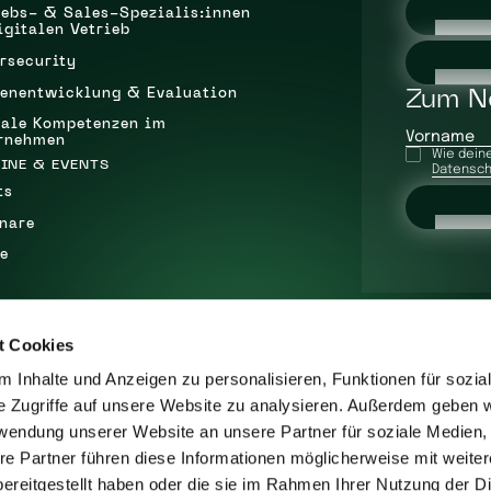
iebs- & Sales-Spezialis:innen
igitalen Vetrieb
rsecurity
enentwicklung & Evaluation
Zum N
tale Kompetenzen im
Vorname
rnehmen
Wie deine
INE & EVENTS
Datensch
ts
nare
e
t Cookies
EN
 Inhalte und Anzeigen zu personalisieren, Funktionen für sozia
lgsstorys
e Zugriffe auf unsere Website zu analysieren. Außerdem geben w
rwendung unserer Website an unsere Partner für soziale Medien
ast
re Partner führen diese Informationen möglicherweise mit weite
ereitgestellt haben oder die sie im Rahmen Ihrer Nutzung der D