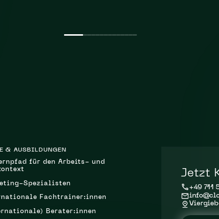
E & AUSBILDUNGEN
ernpfad für den Arbeits- und
kontext
Jetzt 
eting-Spezialisten
+49 711 
info@clc
rnationale Fachtrainer:innen
Viergieb
ernationale) Berater:innen