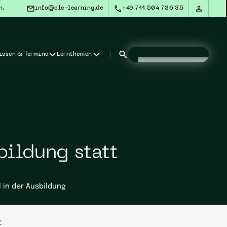
n.
info@clc-learning.de
+49 711 504 736 35
issen & Termine
Lernthemen
Kontakt aufnehmen
ildung statt
 in der Ausbildung