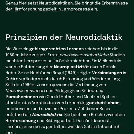
Genau hier setzt Neurodidaktik an. Sie bringt die Erkenntnisse
der Hirnforschung gezielt in Lernprozesse ein.
Prinzipien der Neurodidaktik
Die Wurzeln
gehirngerechten Lernens
reichen bis in die
1960er Jahre zurück. Erste
neurowissenschaftliche
Studien
machten Lernprozesse im Gehirn sichtbar. Ein Meilenstein
war die Entdeckung der
Neuroplastizität
durch Donald
Hebb. Seine Hebb’sche Regel (1949) zeigte:
Verbindungen
im
Gehirn verändern sich durch Erfahrung und Wiederholung.
Seit den 1990er Jahren gewann die Verbindung von
Neurowissenschaft
und Pädagogik an Bedeutung.
Forscher:innen
wie Gerald Hüther und Manfred Spitzer
stärkten das Verständnis von Lernen als
ganzheitlichem
,
emotionalem und sozialem Prozess. Auf dieser Basis
entstand die
Neurodidaktik
. Sie baut eine Brücke zwischen
Hirnforschung
und Bildungsarbeit. Das Ziel dabei ist,
Lernprozesse so zu gestalten, wie das Gehirn tatsächlich
lernt.