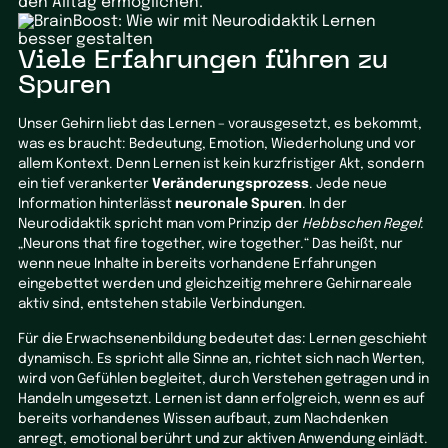
den Alltag ermöglichen.
Viele Erfahrungen führen zu
Spuren
Unser Gehirn liebt das Lernen – vorausgesetzt, es bekommt,
was es braucht: Bedeutung, Emotion, Wiederholung und vor
allem Kontext. Denn Lernen ist kein kurzfristiger Akt, sondern
ein tief verankerter
Veränderungsprozess
. Jede neue
Information hinterlässt
neuronale Spuren
. In der
Neurodidaktik spricht man vom Prinzip der
Hebbschen Regel
:
„Neurons that fire together, wire together.“ Das heißt, nur
wenn neue Inhalte in bereits vorhandene Erfahrungen
eingebettet werden und gleichzeitig mehrere Gehirnareale
aktiv sind, entstehen stabile Verbindungen.
Für die Erwachsenenbildung bedeutet das: Lernen geschieht
dynamisch. Es spricht alle Sinne an, richtet sich nach Werten,
wird von Gefühlen begleitet, durch Verstehen getragen und in
Handeln umgesetzt. Lernen ist dann erfolgreich, wenn es auf
bereits vorhandenes Wissen aufbaut, zum Nachdenken
anregt, emotional berührt und zur aktiven Anwendung einlädt.